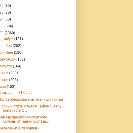
26
(39)
25
(36)
24
(60)
23
(394)
22
(2360)
декабря
(191)
ноября
(202)
октября
(180)
сентября
(167)
августа
(164)
июля
(233)
июня
(208)
мая
(188)
Отзыв дня. 31.05.22
Волки обрадовались гостинцу) Тайган
Полный отруб у львов! Тайган Sleepy
lions in the C...
Львица предпочла опытного
молодым) Тайган Lions in...
Веселенькие лемурчики!