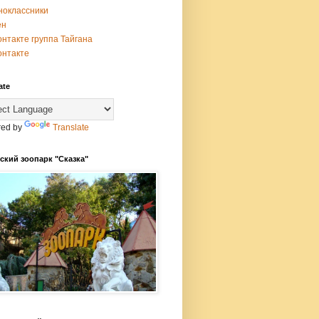
ноклассники
ен
нтакте группа Тайгана
онтакте
ate
ed by
Translate
ский зоопарк "Сказка"