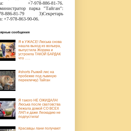
аза: +7-978-886-81-76.
министратор парка "Тайган":
978-886-81-79 3)Секретарь
а: +7-978-863-90-06.
ярные сообщения
Я в УЖАСЕ! Люська снова
нашла выход из вольера,
выпустила Жорика и
устроила ТАКОЙ БАРДАК
что …..
#shorts Рыжий лис на
пробежке под львиную
перекличку) Тайган
Я такого НЕ ОЖИДАЛА!
Люська после сватовства
бежала домой СО ВСЕХ
ЛАП и даже Леокадию не
подпустила!
Красавцы лани получают