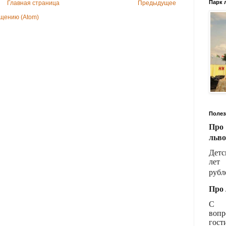
Парк 
Главная страница
Предыдущее
щению (Atom)
Полез
Про
льво
Детс
лет 
рубл
Про 
С П
воп
гос