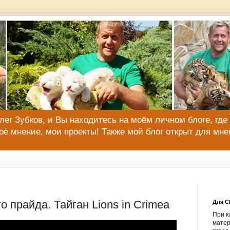
Олег Зубков, и Вы находитесь на моём личном блоге, где
оё мнение, мои проекты! Также мой блог открыт для мне
 прайда. Тайган Lions in Crimea
Для 
При к
матер