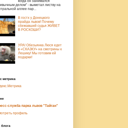
когда он занимался
ивычным делом" - выметал листву на
тральной аллее пар...
В гостх у Донецкого
прайда львов! Почему
сбежавший судья ЖИВЕТ
В РОСКОШИ?
УРА! Обезьянка Люся едет
в «СКАЗКУ» на смотрины к
Лешику! Мы готовим ей
подарки!
с метрика
не
есс-служба парка львов "Тайган"
мотреть профиль
 блога