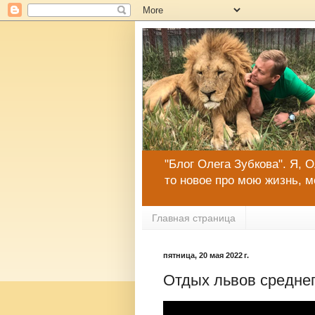
"Блог Олега Зубкова". Я, 
то новое про мою жизнь, м
Главная страница
пятница, 20 мая 2022 г.
Отдых львов среднего