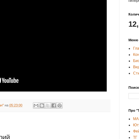
гипер
Колич
12
Меню 
Гл
Ко
Би
Вид
Ст
Поиск
ан"
на
05:23:00
Про "
MA
Ют
Фе
рий
ТГ