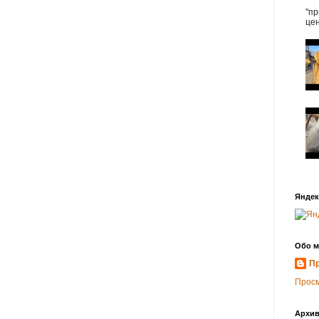
"пр
цен
Яндек
Обо м
Пр
Прос
Архив