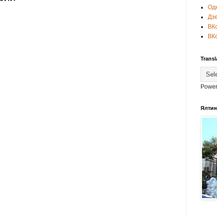
Од
Дз
ВКо
ВК
Transl
Power
Ялтин