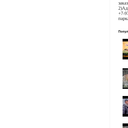
зак
2)Ад
+7-
парк
Попул