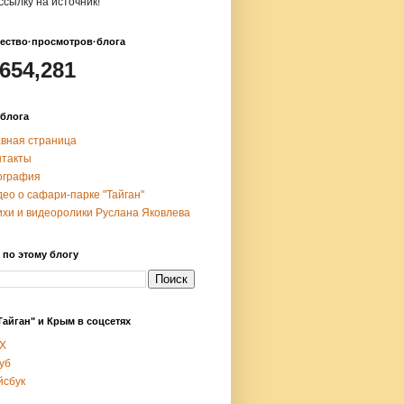
ссылку на источник!
ество·просмотров·блога
,654,281
блога
авная страница
нтакты
ография
ео о сафари-парке "Тайган"
ихи и видеоролики Руслана Яковлева
 по этому блогу
Тайган" и Крым в соцсетях
X
уб
йсбук