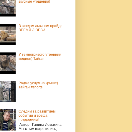
вкусные угощения!
В каждом львином прайде
ВРЕМЯ ЛЮБВИ!
У темногривого утренний
моцион) Тайган
Раджа уснул на крыше)
Тайган #shorts
Следим за развитием
событий и всегда
поддержим!
Автор: Галина Ломакина
Мы с ним встретились,