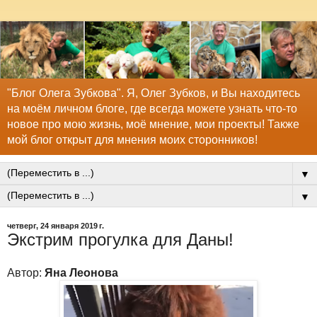
"Блог Олега Зубкова". Я, Олег Зубков, и Вы находитесь
на моём личном блоге, где всегда можете узнать что-то
новое про мою жизнь, моё мнение, мои проекты! Также
мой блог открыт для мнения моих сторонников!
▼
▼
четверг, 24 января 2019 г.
Экстрим прогулка для Даны!
Автор:
Яна Леонова