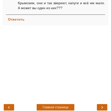
Крымским, они и так звереют, хапуги и всё им мало.
А может вы один из них???
Ответить
‹
›
Главная страница