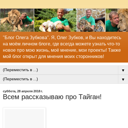
"Блог Олега Зубкова". Я, Олег Зубков, и Вы находитесь
на моём личном блоге, где всегда можете узнать что-то
новое про мою жизнь, моё мнение, мои проекты! Также
мой блог открыт для мнения моих сторонников!
▼
▼
суббота, 28 апреля 2018 г.
Всем рассказываю про Тайган!