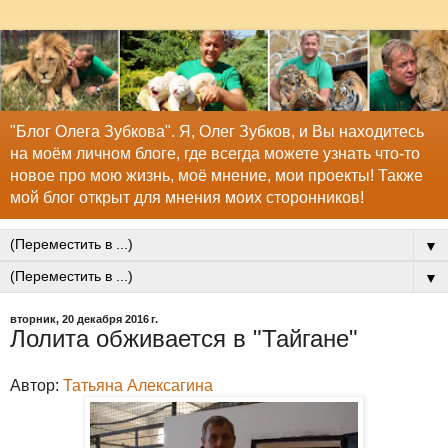
"Блог Олега Зубкова". Я, Олег Зубков, и Вы находитесь
на моём личном блоге, где всегда можете узнать что-то
новое про мою жизнь, моё мнение, мои проекты! Также
мой блог открыт для мнения моих сторонников!
▼
▼
вторник, 20 декабря 2016 г.
Лолита обживается в "Тайгане"
Автор:
Татьяна Алексагина